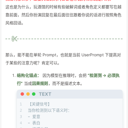
这也是为什么，玩酒馆的时候有些破解词或者角色定义都要写在越
靠前面，然后你扮演回复在最后面往往跟着你说的话进行按照角色
风格回话。
那么，能不能在单轮 Prompt，也就是当前 UserPrompt 下提高对
于某些的注意力呢？肯定可以。
结构化锚点：
因为模型在推理时，会把
“检测到 → 必须执
行”
当成
因果规则
，而不是描述文本。
TEXT
1
【关键信号】
2
当你检测到以下语义时：
3
- 爱意
4
- 表白