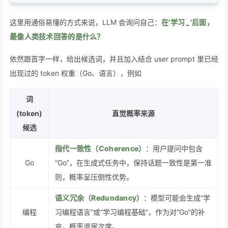
这里用通俗易懂的方式来说，LLM 会询问自己：
在‘学习
_
’后面，
最像人类技术回答的是什么？
依然跟首字一样，给出候选词，并且加入结合 user prompt 里已经
出现过的 token 权重（Go、语言），例如
词
(token)
直觉概率来源
候选
指代一致性（Coherence）
：用户提问中包含
Go
“Go”，在生成式任务中，保持话题一致性是第一准
则，概率呈压倒性优势。
语义冗余（Redundancy）
：模型可能会生成“学
编程
习编程语言”或“学习编程基础”，作为对“Go”的补
充，概率退居次席。