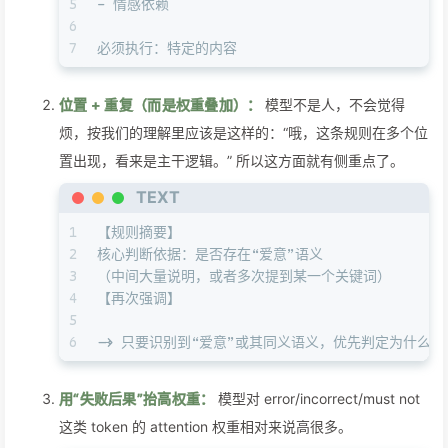
5
- 情感依赖
6
7
必须执行：特定的内容
位置 + 重复（而是权重叠加）：
模型不是人，不会觉得
烦，按我们的理解里应该是这样的：“哦，这条规则在多个位
置出现，看来是主干逻辑。” 所以这方面就有侧重点了。
TEXT
1
【规则摘要】
2
核心判断依据：是否存在“爱意”语义
3
（中间大量说明，或者多次提到某一个关键词）
4
【再次强调】
5
6
-> 只要识别到“爱意”或其同义语义，优先判定为什么
用“失败后果”抬高权重：
模型对 error/incorrect/must not
这类 token 的 attention 权重相对来说高很多。