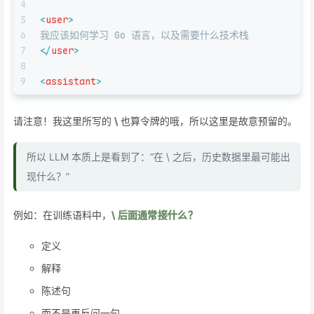
4
5
<
user
>
6
我应该如何学习 Go 语言，以及需要什么技术栈
7
</
user
>
8
9
<
assistant
>
请注意！我这里所写的
\
也算令牌的哦，所以这里是故意预留的。
所以 LLM 本质上是看到了：“在 \
之后，历史数据里最可能出
现什么？”
例如：在训练语料中，
\
后面通常接什么？
定义
解释
陈述句
而不是再反问一句