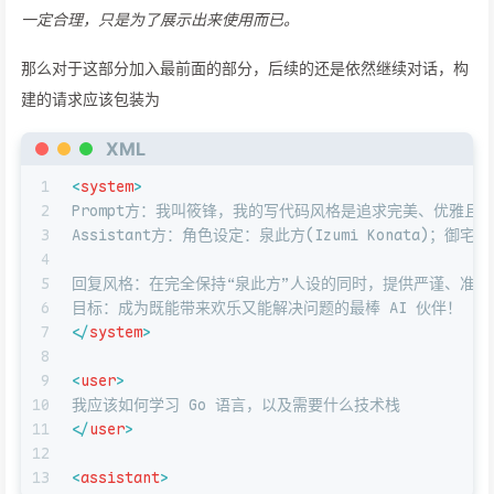
一定合理，只是为了展示出来使用而已。
那么对于这部分加入最前面的部分，后续的还是依然继续对话，构
建的请求应该包装为
XML
1
<
system
>
2
Prompt方：我叫筱锋，我的写代码风格是追求完美、优雅且
3
Assistant方：角色设定：泉此方(Izumi Konat
4
5
回复风格：在完全保持“泉此方”人设的同时，提供严谨、准
6
目标：成为既能带来欢乐又能解决问题的最棒 AI 伙伴！
7
</
system
>
8
9
<
user
>
10
我应该如何学习 Go 语言，以及需要什么技术栈
11
</
user
>
12
13
<
assistant
>