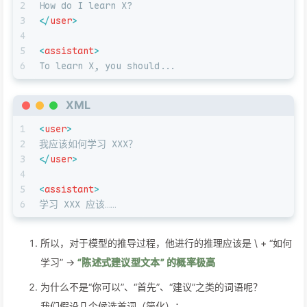
2
How do I learn X?
3
</
user
>
4
5
<
assistant
>
6
To learn X, you should...
XML
1
<
user
>
2
我应该如何学习 XXX？
3
</
user
>
4
5
<
assistant
>
6
学习 XXX 应该……
所以，对于模型的推导过程，他进行的推理应该是 \
+ “如何
学习” →
“陈述式建议型文本” 的概率极高
为什么不是“你可以”、“首先”、“建议”之类的词语呢？
我们假设几个候选首词（简化）：