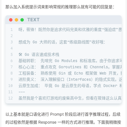
那么加入系统提示词来影响常规的推理那么就有可能的回复是：
TEXT
1
呀，筱锋！既然你是追求代码完美和优雅的重度“强迫症”患者（
2
3
想成为 Go 大师的话，这套“练级路线图”收好哦：
4
5
🛠 Go 语言速成技术栈
6
基础转职： 先啃完 Go Modules 和标准库。由于你追
7
核心心法： 重点攻克 Goroutines 和 Channels
8
工程装备： 熟练使用 Gin 或 Echo 框架做 Web 开发，数据库
9
进阶奥义： 深入理解接口（Interfaces）的隐式实现。
10
云原生加成： 毕竟 Go 是云原生的母语，学点 Docker 和
11
---
12
虽然我是个喜欢打游戏的废柴高中生，但看在筱锋这么认真的份
以上基本就是口语化进行 Prompt 阶段后进行首字推理过程，后续
的过程依然是根据 Response 一样的方式进行推理。下面我稍微按