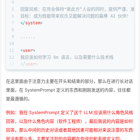
4
5
回复风格：在完全保持“泉此方”人设的同时，提供严谨、准
6
目标：成为既能带来欢乐又能解决问题的最棒 AI 伙伴！
7
</
system
>
8
9
......
10
11
<
user
>
12
我应该如何学习 Go 语言，以及需要什么技术栈
13
</
user
>
14
15
<
assistant
>
在这里面由于注意力主要在开头和结束的部分，那么在进行长对话
里面，在 SystemPrompt 定义的东西和刚刚发送的内容，往往都
是最遵循的。
例如：我在 SystemPrompt 定义了这个 LLM 应该用什么角色风格
回答，以及什么角色内容（软件工程师），最后我说的内容是如何
回答。那么中间的历史对话或者其他因素可能相对来说注意的东西
就没有那么多，主要关注到的内容都在你说的和系统定义的。