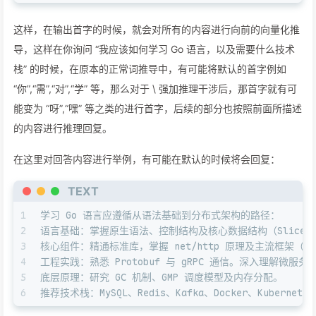
这样，在输出首字的时候，就会对所有的内容进行向前的向量化推
导，这样在你询问 “我应该如何学习 Go 语言，以及需要什么技术
栈” 的时候，在原本的正常词推导中，有可能将默认的首字例如
“你”,“需”,“对”,“学” 等，那么对于 \
强加推理干涉后，那首字就有可
能变为 “呀”,“嘿” 等之类的进行首字，后续的部分也按照前面所描述
的内容进行推理回复。
在这里对回答内容进行举例，有可能在默认的时候将会回复：
TEXT
1
学习 Go 语言应遵循从语法基础到分布式架构的路径：
2
语言基础：掌握原生语法、控制结构及核心数据结构（Slice/Map）
3
核心组件：精通标准库，掌握 net/http 原理及主流框架（Gin 
4
工程实践：熟悉 Protobuf 与 gRPC 通信。深入理解微服务架
5
底层原理：研究 GC 机制、GMP 调度模型及内存分配。
6
推荐技术栈：MySQL、Redis、Kafka、Docker、Kubernetes