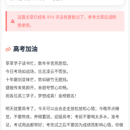
这篇文章已经有 910 天没有更新过了，参考文章后请酌
情使用。
高考加油
莘莘学子读书忙，数年辛苦夙愿偿。
今日考场如战场，壮志凌云不慌张。
十年磨剑显锋芒，势如破竹无题挡。
捷报传来笑颜开，亲朋夸赞心欢畅。
祝各位高三学子，梦想成真！金榜题名！
明天就要高考了，今天可以出去走走放松放松心情；今晚早点睡
觉，不要熬夜，养精蓄锐，迎接高考；考前不要喝太多水，准考
证，考试用品都带好；考完试之后不要因为成绩而影响心情，你做